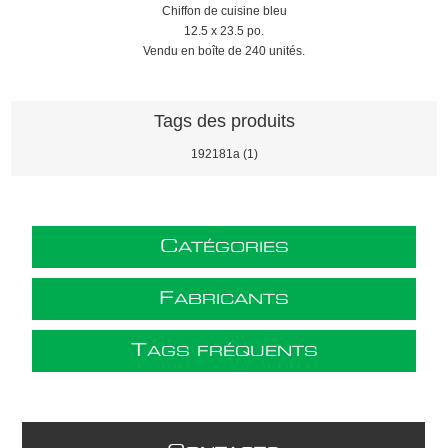
Chiffon de cuisine bleu
12.5 x 23.5 po.
Vendu en boîte de 240 unités.
Tags des produits
192181a
(1)
C
ATÉGORIES
F
ABRICANTS
T
AGS FRÉQUENTS